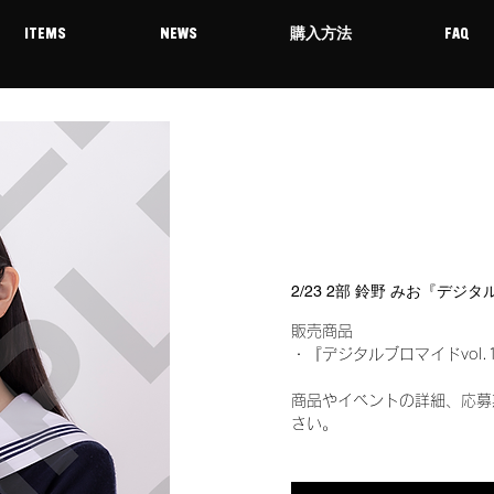
ITEMS
NEWS
購入方法
FAQ
2/23 2部 鈴野 みお『デジ
販売商品
・『デジタルブロマイドvol.
商品やイベントの詳細、応募
さい。