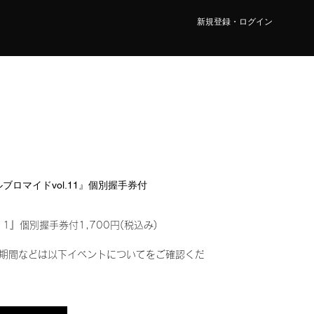
新規登録・ログイン
タルブロマイドvol.11』個別握手券付
11』個別握手券付1,700円(税込み)
期間などは以下イベントについてをご確認くだ