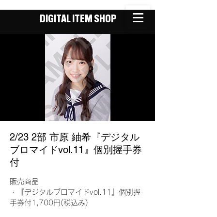
DIGITAL ITEM SHOP
2/23 2部 市原 紬希『デジタル
ブロマイドvol.11』個別握手券
付
販売商品
・『デジタルブロマイドvol.11』個別握
手券付1,700円(税込み)