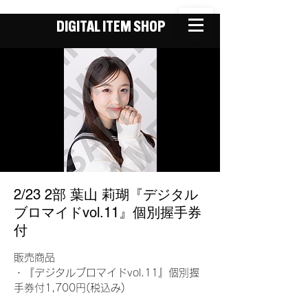
DIGITAL ITEM SHOP
2/23 2部 葉山 莉瑚『デジタル
ブロマイドvol.11』個別握手券
付
販売商品
・『デジタルブロマイドvol.11』個別握
手券付1,700円(税込み)