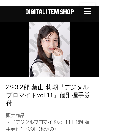
DIGITAL ITEM SHOP
2/23 2部 葉山 莉瑚『デジタル
ブロマイドvol.11』個別握手券
付
販売商品
・『デジタルブロマイドvol.11』個別握
手券付1,700円(税込み)