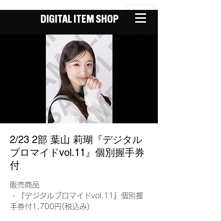
DIGITAL ITEM SHOP
2/23 2部 葉山 莉瑚『デジタル
ブロマイドvol.11』個別握手券
付
販売商品
・『デジタルブロマイドvol.11』個別握
手券付1,700円(税込み)