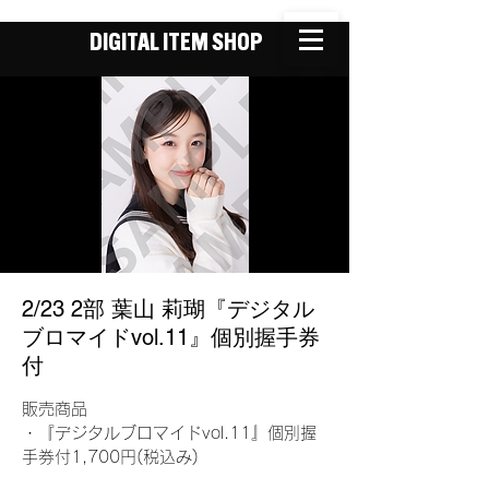
DIGITAL ITEM SHOP
2/23 2部 葉山 莉瑚『デジタル
ブロマイドvol.11』個別握手券
付
販売商品
・『デジタルブロマイドvol.11』個別握
手券付1,700円(税込み)