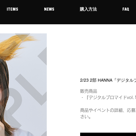
ITEMS
NEWS
購入方法
FAQ
2/23 2部 HANNA『デジタ
販売商品
・『デジタルブロマイドvol.
商品やイベントの詳細、応募
さい。