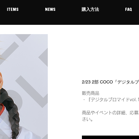
ITEMS
NEWS
購入方法
FAQ
2/23 2部 COCO『デジタル
販売商品
・『デジタルブロマイドvol.
商品やイベントの詳細、応募
さい。