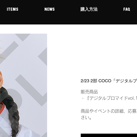
ITEMS
NEWS
購入方法
FAQ
2/23 2部 COCO『デジタル
販売商品
・『デジタルブロマイドvol.
商品やイベントの詳細、応募
さい。