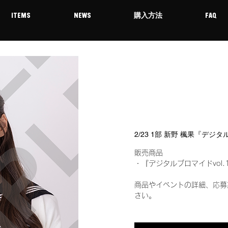
ITEMS
NEWS
購入方法
FAQ
2/23 1部 新野 楓果『デジ
販売商品
・『デジタルブロマイドvol.
商品やイベントの詳細、応募
さい。