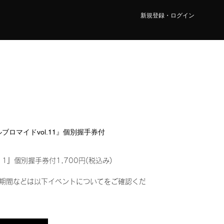
新規登録・ログイン
タルブロマイドvol.11』個別握手券付
11』個別握手券付1,700円(税込み)
期間などは以下イベントについてをご確認くだ