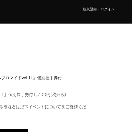
新規登録・ログイン
タルブロマイドvol.11』個別握手券付
11』個別握手券付1,700円(税込み)
期間などは以下イベントについてをご確認くだ