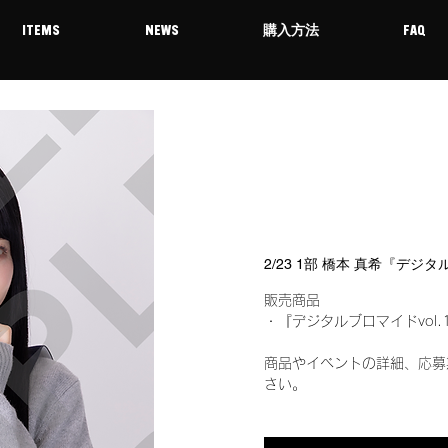
ITEMS
NEWS
購入方法
FAQ
2/23 1部 橋本 真希『デジ
販売商品
・『デジタルブロマイドvol.
商品やイベントの詳細、応募
さい。