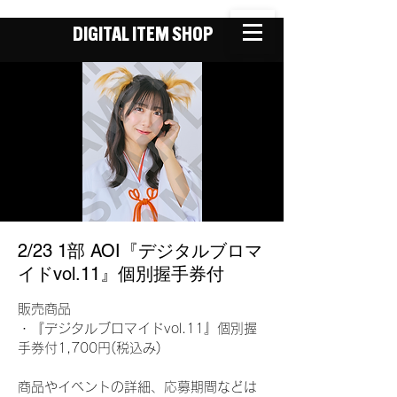
DIGITAL ITEM SHOP
2/23 1部 AOI『デジタルブロマ
イドvol.11』個別握手券付
販売商品
・『デジタルブロマイドvol.11』個別握
手券付1,700円(税込み)
商品やイベントの詳細、応募期間などは