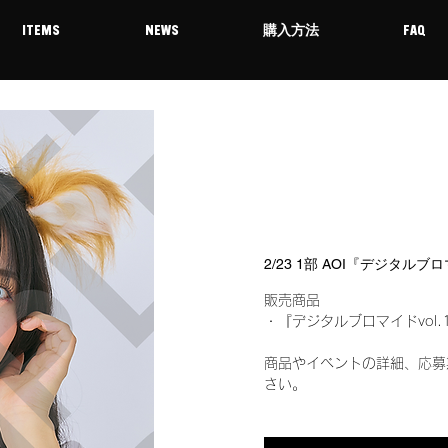
ITEMS
NEWS
購入方法
FAQ
2/23 1部 AOI『デジタルブ
販売商品
・『デジタルブロマイドvol.
商品やイベントの詳細、応募
さい。