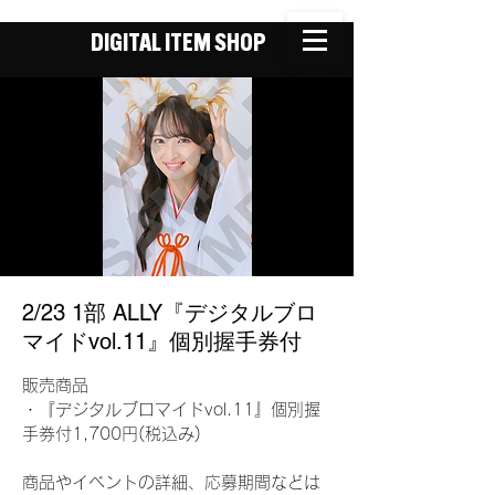
DIGITAL ITEM SHOP
2/23 1部 ALLY『デジタルブロ
マイドvol.11』個別握手券付
販売商品
・『デジタルブロマイドvol.11』個別握
手券付1,700円(税込み)
商品やイベントの詳細、応募期間などは