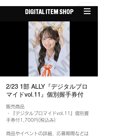
DIGITAL ITEM SHOP
2/23 1部 ALLY『デジタルブロ
マイドvol.11』個別握手券付
販売商品
・『デジタルブロマイドvol.11』個別握
手券付1,700円(税込み)
商品やイベントの詳細、応募期間などは