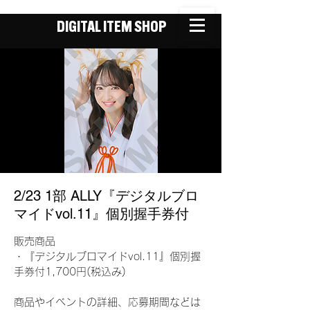
DIGITAL ITEM SHOP
2/23 1部 ALLY『デジタルブロ
マイドvol.11』個別握手券付
販売商品
・『デジタルブロマイドvol.11』個別握
手券付1,700円(税込み)
商品やイベントの詳細、応募期間などは