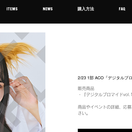
ITEMS
NEWS
購入方法
FAQ
2/23 1部 ACO『デジタルブ
販売商品
・『デジタルブロマイドvol.
商品やイベントの詳細、応募
さい。