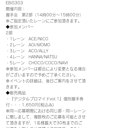
EBiS303
開催内容：
握手会　第2部（14時00分～15時00分）
※ご指定頂いたレーンにご参加頂きます。
◆参加メンバー
2部
・1レーン　ACE/NICO
・2レーン　AOI/MOMO
・3レーン　ACO/ALLY
・4レーン　HANNA/NATSU
・5レーン　CHOCO/COCO/NAVI
※参加メンバーは都合により変更となる場合
がございますので予めご了承ください。
※イベントの詳細は、後日ご案内をさせて頂
きます。
◆販売商品
・『デジタルブロマイドvol.1』個別握手券
付・・・1,650円(税込み)
※同一応募期間における同じ部・同一レーン
に関しまして、複数枚のご応募を可能とさせ
て頂きますが、1名様最大で30枚までのご