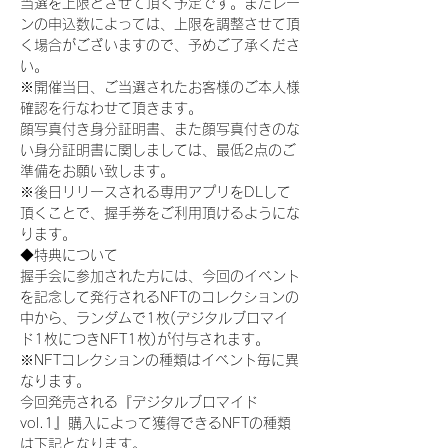
当選を上限とさせて頂く予定です。またレー
ンの申込数によっては、上限を調整させて頂
く場合がございますので、予めご了承くださ
い。
※開催当日、ご当選されたお客様のご本人様
確認を行なわせて頂きます。
顔写真付き身分証明書、また顔写真付きのな
い身分証明書に関しましては、最低2点のご
準備をお願い致します。
※後日リリースされる専用アプリをDLして
頂くことで、握手券をご利用頂けるようにな
ります。
◆特典について
握手会に参加された方には、今回のイベント
を記念して発行されるNFTのコレクションの
中から、ランダムで1枚(デジタルブロマイ
ド1枚につきNFT1枚)が付与されます。
※NFTコレクションの種類はイベント毎に異
なります。
今回発売される『デジタルブロマイド
vol.1』購入によって獲得できるNFTの種類
は下記となります。