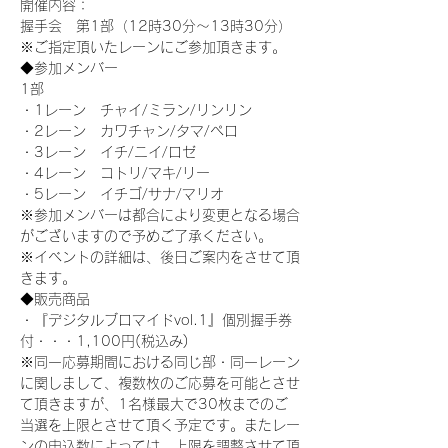
開催内容：
握手会　第1部（12時30分～13時30分）
※ご指定頂いたレーンにご参加頂きます。
◆参加メンバー
1部
・1レーン　チャイ/ミラン/リンリン
・2レーン　カワチャン/タマ/ペロ
・3レーン　イチ/ニイ/ロゼ
・4レーン　コトリ/マキ/リー
・5レーン　イチゴ/サナ/マリオ
※参加メンバーは都合により変更となる場合
がございますので予めご了承ください。
※イベントの詳細は、後日ご案内をさせて頂
きます。
◆販売商品
・『デジタルブロマイドvol.1』個別握手券
付・・・1,100円(税込み)
※同一応募期間における同じ部・同一レーン
に関しまして、複数枚のご応募を可能とさせ
て頂きますが、1名様最大で30枚までのご
当選を上限とさせて頂く予定です。またレー
ンの申込数によっては、上限を調整させて頂