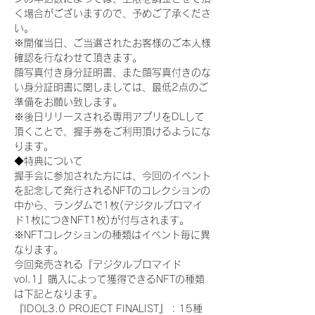
く場合がございますので、予めご了承くださ
い。
※開催当日、ご当選されたお客様のご本人様
確認を行なわせて頂きます。
顔写真付き身分証明書、また顔写真付きのな
い身分証明書に関しましては、最低2点のご
準備をお願い致します。
※後日リリースされる専用アプリをDLして
頂くことで、握手券をご利用頂けるようにな
ります。
◆特典について
握手会に参加された方には、今回のイベント
を記念して発行されるNFTのコレクションの
中から、ランダムで1枚(デジタルブロマイ
ド1枚につきNFT1枚)が付与されます。
※NFTコレクションの種類はイベント毎に異
なります。
今回発売される『デジタルブロマイド
vol.1』購入によって獲得できるNFTの種類
は下記となります。
『IDOL3.0 PROJECT FINALIST』：15種