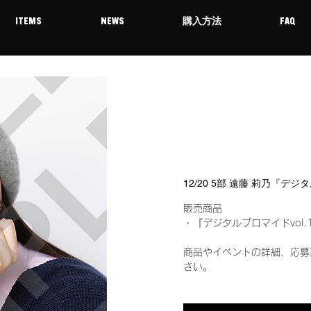
ITEMS
NEWS
購入方法
FAQ
12/20 5部 遠藤 莉乃『デ
販売商品
・『デジタルブロマイドvol.
商品やイベントの詳細、応募
さい。