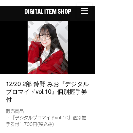
DIGITAL ITEM SHOP
12/20 2部 鈴野 みお『デジタル
ブロマイドvol.10』個別握手券
付
販売商品
・『デジタルブロマイドvol.10』個別握
手券付1,700円(税込み)