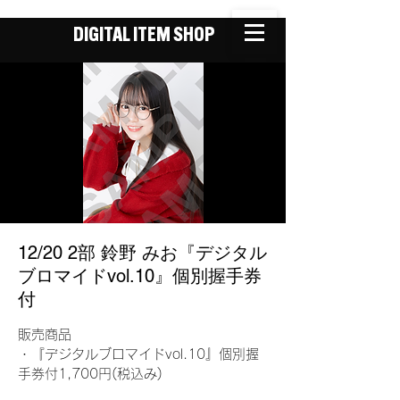
DIGITAL ITEM SHOP
12/20 2部 鈴野 みお『デジタル
ブロマイドvol.10』個別握手券
付
販売商品
・『デジタルブロマイドvol.10』個別握
手券付1,700円(税込み)