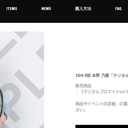
ITEMS
NEWS
購入方法
FAQ
10/4 5部 水野 乃愛『デジ
販売商品
・『デジタルブロマイドvol.
商品やイベントの詳細、応募
さい。