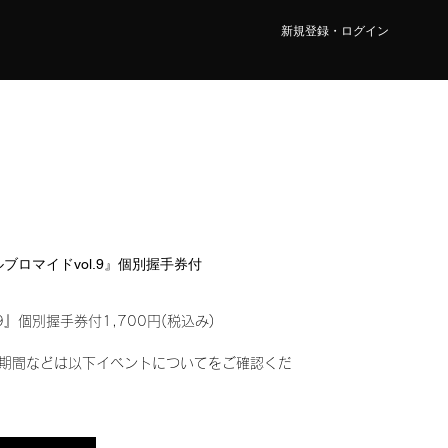
新規登録・ログイン
タルブロマイドvol.9』個別握手券付
9』個別握手券付1,700円(税込み)
期間などは以下イベントについてをご確認くだ