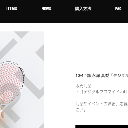
ITEMS
NEWS
購入方法
FAQ
10/4 4部 永瀬 真梨『デジ
販売商品
・『デジタルブロマイドvol.
商品やイベントの詳細、応募
さい。