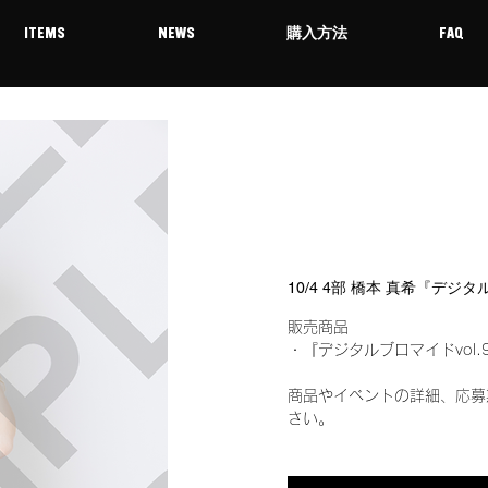
ITEMS
NEWS
購入方法
FAQ
10/4 4部 橋本 真希『デジ
販売商品
・『デジタルブロマイドvol.
商品やイベントの詳細、応募
さい。