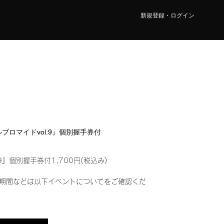
新規登録・ログイン
タルブロマイドvol.9』個別握手券付
9』個別握手券付1,700円(税込み)
期間などは以下イベントについてをご確認くだ