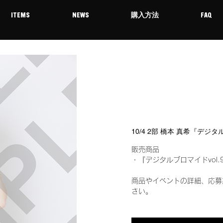
ITEMS
NEWS
購入方法
FAQ
10/4 2部 橋本 真希『デジ
販売商品
・『デジタルブロマイドvol.
商品やイベントの詳細、応募
さい。