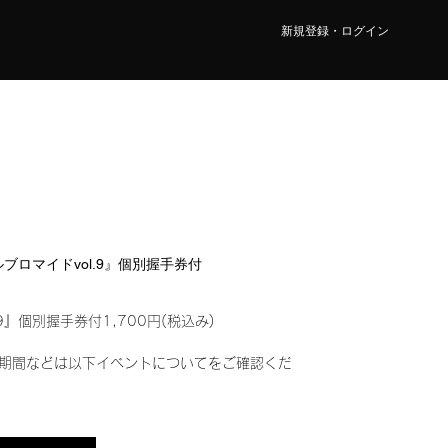
新規登録・ログイン
タルブロマイドvol.9』個別握手券付
9』個別握手券付1,700円(税込み)
期間などは以下イベントについてをご確認くだ