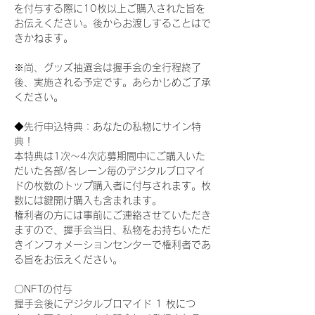
を付与する際に10枚以上ご購入された旨を
お伝えください。後からお渡しすることはで
きかねます。
※尚、グッズ抽選会は握手会の全行程終了
後、実施される予定です。あらかじめご了承
ください。
◆先行申込特典：あなたの私物にサイン特
典！
本特典は1次〜4次応募期間中にご購入いた
だいた各部/各レーン毎のデジタルブロマイ
ドの枚数のトップ購入者に付与されます。枚
数には鍵開け購入も含まれます。
権利者の方には事前にご連絡させていただき
ますので、握手会当日、私物をお持ちいただ
きインフォメーションセンターで権利者であ
る旨をお伝えください。
〇NFTの付与
握手会後にデジタルブロマイド 1 枚につ