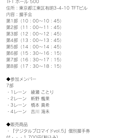
TFT ホール 500
住所：東京都江東区有明3-4-10 TFTビル
内容：握手会
第1部（10：00～10：45） 
第2部（11：00～11：45）
第3部（12：00～12：45）
第4部（13：00～13：45）
第5部（14：00～14：45）
第6部（15：30～16：15）
第7部（16：30～17：15）
第8部（17：30～18：15）
◆参加メンバー
7部
・1レーン　綾瀬 ことり
・2レーン　新野 楓果
・3レーン　橋本 真希
・4レーン　吉川 海未
◆販売商品
・『デジタルブロマイドvol.5』個別握手券
付・・・1,700円(税込み)