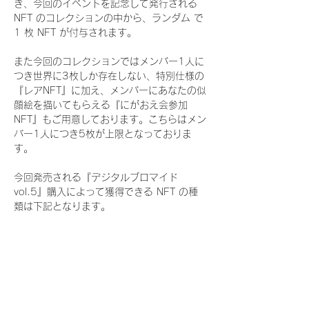
き、今回のイベントを記念して発行される 
NFT のコレクションの中から、ランダム で 
1 枚 NFT が付与されます。
また今回のコレクションではメンバー1人に
つき世界に3枚しか存在しない、特別仕様の
『レアNFT』に加え、メンバーにあなたの似
顔絵を描いてもらえる『にがおえ会参加
NFT』もご用意しております。こちらはメン
バー1人につき5枚が上限となっておりま
す。
今回発売される『デジタルブロマイド
vol.5』購入によって獲得できる NFT の種
類は下記となります。
『通常NFT』
　Rain Tree:16種類のNFT
『レアNFT』(メンバー1人につき3枚上限の
限定NFT)
　Rain Tree:16種類のNFT(メンバー本人に