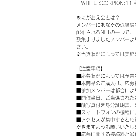
　WHITE SCORPION:11
※にがおえ会とは？
メンバーにあなたの似顔絵
配布されるNFTの一つで
数集まりましたメンバーよ
さい。
※当選状況によっては実施
【注意事項】
■応募状況によっては予告
■本商品のご購入は、応募
■参加メンバーは都合によ
■開催当日、ご当選された
■顔写真付き身分証明書、
■スマートフォンの機種に
■アクセスが集中すると応
だきますようお願いいたし
■応募に関する接続料と通