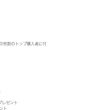
イドの枚数のトップ購入者に付
。
」プレゼント
ント