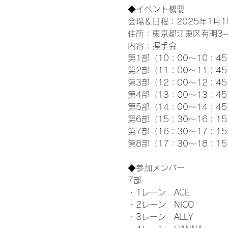
◆イベント概要 
会場＆日程：2025年1月19
住所：東京都江東区有明3-4-
内容：握手会
第1部（10：00～10：45
第2部（11：00～11：4
第3部（12：00～12：4
第4部（13：00～13：4
第5部（14：00～14：4
第6部（15：30～16：1
第7部（16：30～17：1
第8部（17：30～18：1
◆参加メンバー
7部
・1レーン　ACE
・2レーン　NICO
・3レーン　ALLY