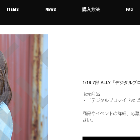
ITEMS
NEWS
購入方法
FAQ
1/19 7部 ALLY『デジタル
販売商品
・『デジタルブロマイドvol.
商品やイベントの詳細、応募
さい。