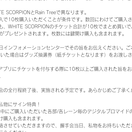
SCORPIONとRain Treeで異なります。
入で10枚購入いただくことが条件です。数回にわけてご購入
WHITE SCORPIONのチケット合計が10枚でまとめ買いであ
選券がプレゼントされます。枚数には鍵開け購入も含まれます。
日インフォメーションセンターでその旨をお伝えください。ご
ていた場合はグッズ抽選券（紙チケットとなります）をお渡し
TAアプリにチケットを付与する際に10枚以上ご購入された旨を
。
会の全行程終了後、実施される予定です。あらかじめご了承く
私物にサイン特典！
間中にご購入いただいた各部/各レーン毎のデジタルブロマイド
け購入も含まれます。
絡させていただきますので、握手会当日、私物をお持ちいただ