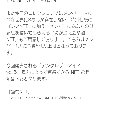
1 枚 NFT が付与されます。
また今回のコレクションではメンバー1人に
つき世界に3枚しか存在しない、特別仕様の
『レアNFT』に加え、メンバーにあなたの似
顔絵を描いてもらえる『にがおえ会参加
NFT』もご用意しております。こちらはメン
バー1人につき5枚が上限となっておりま
す。
今回発売される『デジタルブロマイド
vol.5』購入によって獲得できる NFT の種
類は下記となります。
『通常NFT』
　WHITE SCORPION:11 種類の NFT
『レアNFT』(メンバー1人につき3枚上限の
限定NFT)
　WHITE SCORPION:11 種類の NFT(メン
バー本人による手書きのコメントとサイン
入)