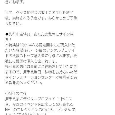
きかねます。
※尚、グッズ抽選会は握手会の全行程終了
後、実施される予定です。あらかじめご了承
ください。
◆先行申込特典：あなたの私物にサイン特
典！
本特典は1次〜4次応募期間中にご購入いた
だいた各部/各レーン毎のデジタルブロマイ
ドの枚数のトップ購入者に付与されます。枚
数には鍵開け購入も含まれます。
権利者の方には事前にご連絡させていただき
ますので、握手会当日、私物をお持ちいただ
きインフォメーションセンターで権利者であ
る旨をお伝えください。
〇NFTの付与
握手会後にデジタルブロマイド 1 枚につ
き、今回のイベントを記念して発行される 
NFT のコレクションの中から、ランダム で 