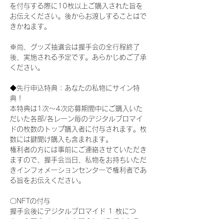
を付与する際に10枚以上ご購入された旨を
お伝えください。後からお渡しすることはで
きかねます。
※尚、グッズ抽選会は握手会の全行程終了
後、実施される予定です。あらかじめご了承
ください。
◆先行申込特典：あなたの私物にサイン特
典！
本特典は1次〜4次応募期間中にご購入いた
だいた各部/各レーン毎のデジタルブロマイ
ドの枚数のトップ購入者に付与されます。枚
数には鍵開け購入も含まれます。
権利者の方には事前にご連絡させていただき
ますので、握手会当日、私物をお持ちいただ
きインフォメーションセンターで権利者であ
る旨をお伝えください。
〇NFTの付与
握手会後にデジタルブロマイド 1 枚につ