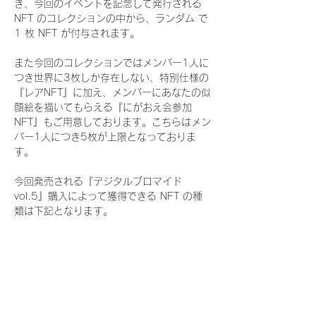
き、今回のイベントを記念して発行される 
NFT のコレクションの中から、ランダム で 
1 枚 NFT が付与されます。
また今回のコレクションではメンバー1人に
つき世界に3枚しか存在しない、特別仕様の
『レアNFT』に加え、メンバーにあなたの似
顔絵を描いてもらえる『にがおえ会参加
NFT』もご用意しております。こちらはメン
バー1人につき5枚が上限となっておりま
す。
今回発売される『デジタルブロマイド
vol.5』購入によって獲得できる NFT の種
類は下記となります。
『通常NFT』
　Rain Tree:16種類のNFT
『レアNFT』(メンバー1人につき3枚上限の
限定NFT)
　Rain Tree:16種類のNFT(メンバー本人に