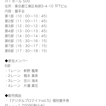
TFT ホール 500
住所：東京都江東区有明3-4-10 TFTビル
内容：握手会
第1部（10：00～10：45） 
第2部（11：00～11：45）
第3部（12：00～12：45）
第4部（13：00～13：45）
第5部（14：00～14：45）
第6部（15：30～16：15）
第7部（16：30～17：15）
第8部（17：30～18：15）
◆参加メンバー
6部 
・1レーン　新野 楓果
・2レーン　橋本 真希
・3レーン　吉川 海未
・4レーン　片瀬 真花
◆販売商品
・『デジタルブロマイドvol.5』個別握手券
付・・・1,700円(税込み)