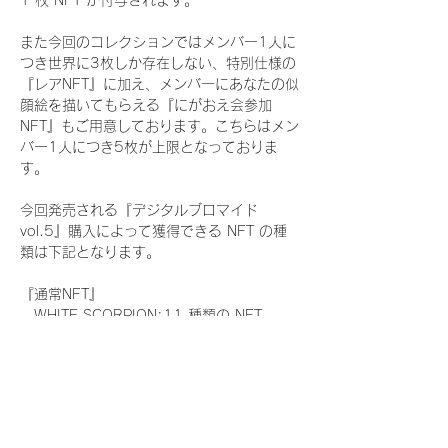
1 枚 NFT が付与されます。
また今回のコレクションではメンバー1人に
つき世界に3枚しか存在しない、特別仕様の
『レアNFT』に加え、メンバーにあなたの似
顔絵を描いてもらえる『にがおえ会参加
NFT』もご用意しております。こちらはメン
バー1人につき5枚が上限となっておりま
す。
今回発売される『デジタルブロマイド
vol.5』購入によって獲得できる NFT の種
類は下記となります。
『通常NFT』
　WHITE SCORPION:11 種類の NFT
『レアNFT』(メンバー1人につき3枚上限の
限定NFT)
　WHITE SCORPION:11 種類の NFT(メン
バー本人による手書きのコメントとサイン
入)