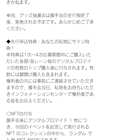
きかねます。
※尚、グッズ抽選会は握手会の全行程終了
後、実施される予定です。あらかじめご了承
ください。
◆先行申込特典：あなたの私物にサイン特
典！
本特典は1次〜4次応募期間中にご購入いた
だいた各部/各レーン毎のデジタルブロマイ
ドの枚数のトップ購入者に付与されます。枚
数には鍵開け購入も含まれます。
権利者の方には事前にご連絡させていただき
ますので、握手会当日、私物をお持ちいただ
きインフォメーションセンターで権利者であ
る旨をお伝えください。
〇NFTの付与
握手会後にデジタルブロマイド 1 枚につ
き、今回のイベントを記念して発行される 
NFT のコレクションの中から、ランダム で 