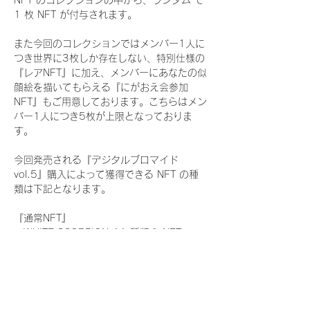
NFT のコレクションの中から、ランダム で 
1 枚 NFT が付与されます。
また今回のコレクションではメンバー1人に
つき世界に3枚しか存在しない、特別仕様の
『レアNFT』に加え、メンバーにあなたの似
顔絵を描いてもらえる『にがおえ会参加
NFT』もご用意しております。こちらはメン
バー1人につき5枚が上限となっておりま
す。
今回発売される『デジタルブロマイド
vol.5』購入によって獲得できる NFT の種
類は下記となります。
『通常NFT』
　WHITE SCORPION:11 種類の NFT
『レアNFT』(メンバー1人につき3枚上限の
限定NFT)
　WHITE SCORPION:11 種類の NFT(メン
バー本人による手書きのコメントとサイン