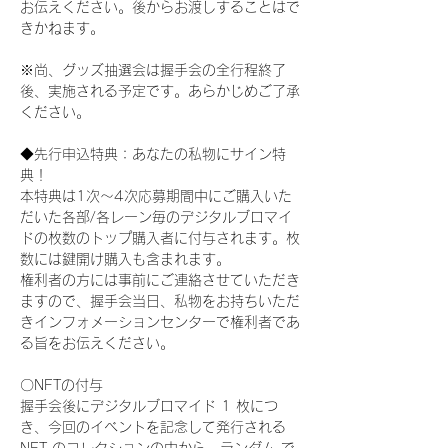
お伝えください。後からお渡しすることはで
きかねます。
※尚、グッズ抽選会は握手会の全行程終了
後、実施される予定です。あらかじめご了承
ください。
◆先行申込特典：あなたの私物にサイン特
典！
本特典は1次〜4次応募期間中にご購入いた
だいた各部/各レーン毎のデジタルブロマイ
ドの枚数のトップ購入者に付与されます。枚
数には鍵開け購入も含まれます。
権利者の方には事前にご連絡させていただき
ますので、握手会当日、私物をお持ちいただ
きインフォメーションセンターで権利者であ
る旨をお伝えください。
〇NFTの付与
握手会後にデジタルブロマイド 1 枚につ
き、今回のイベントを記念して発行される 