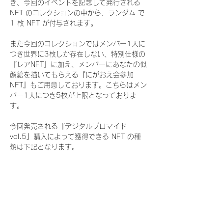
き、今回のイベントを記念して発行される 
NFT のコレクションの中から、ランダム で 
1 枚 NFT が付与されます。
また今回のコレクションではメンバー1人に
つき世界に3枚しか存在しない、特別仕様の
『レアNFT』に加え、メンバーにあなたの似
顔絵を描いてもらえる『にがおえ会参加
NFT』もご用意しております。こちらはメン
バー1人につき5枚が上限となっておりま
す。
今回発売される『デジタルブロマイド
vol.5』購入によって獲得できる NFT の種
類は下記となります。
『通常NFT』
　Rain Tree:16種類のNFT
『レアNFT』(メンバー1人につき3枚上限の
限定NFT)
　Rain Tree:16種類のNFT(メンバー本人に