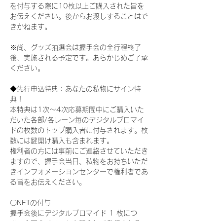
を付与する際に10枚以上ご購入された旨を
お伝えください。後からお渡しすることはで
きかねます。
※尚、グッズ抽選会は握手会の全行程終了
後、実施される予定です。あらかじめご了承
ください。
◆先行申込特典：あなたの私物にサイン特
典！
本特典は1次〜4次応募期間中にご購入いた
だいた各部/各レーン毎のデジタルブロマイ
ドの枚数のトップ購入者に付与されます。枚
数には鍵開け購入も含まれます。
権利者の方には事前にご連絡させていただき
ますので、握手会当日、私物をお持ちいただ
きインフォメーションセンターで権利者であ
る旨をお伝えください。
〇NFTの付与
握手会後にデジタルブロマイド 1 枚につ