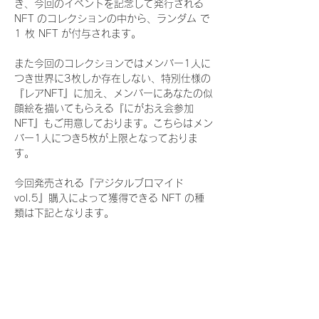
き、今回のイベントを記念して発行される 
NFT のコレクションの中から、ランダム で 
1 枚 NFT が付与されます。
また今回のコレクションではメンバー1人に
つき世界に3枚しか存在しない、特別仕様の
『レアNFT』に加え、メンバーにあなたの似
顔絵を描いてもらえる『にがおえ会参加
NFT』もご用意しております。こちらはメン
バー1人につき5枚が上限となっておりま
す。
今回発売される『デジタルブロマイド
vol.5』購入によって獲得できる NFT の種
類は下記となります。
『通常NFT』
　Rain Tree:16種類のNFT
『レアNFT』(メンバー1人につき3枚上限の
限定NFT)
　Rain Tree:16種類のNFT(メンバー本人に