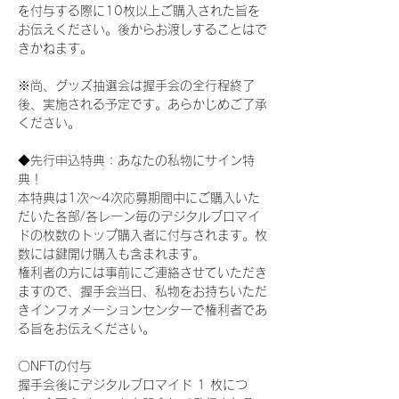
を付与する際に10枚以上ご購入された旨を
お伝えください。後からお渡しすることはで
きかねます。
※尚、グッズ抽選会は握手会の全行程終了
後、実施される予定です。あらかじめご了承
ください。
◆先行申込特典：あなたの私物にサイン特
典！
本特典は1次〜4次応募期間中にご購入いた
だいた各部/各レーン毎のデジタルブロマイ
ドの枚数のトップ購入者に付与されます。枚
数には鍵開け購入も含まれます。
権利者の方には事前にご連絡させていただき
ますので、握手会当日、私物をお持ちいただ
きインフォメーションセンターで権利者であ
る旨をお伝えください。
〇NFTの付与
握手会後にデジタルブロマイド 1 枚につ