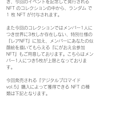
き、今回のイベントを記念して発行される 
NFT のコレクションの中から、ランダム で 
1 枚 NFT が付与されます。
また今回のコレクションではメンバー1人に
つき世界に3枚しか存在しない、特別仕様の
『レアNFT』に加え、メンバーにあなたの似
顔絵を描いてもらえる『にがおえ会参加
NFT』もご用意しております。こちらはメン
バー1人につき5枚が上限となっておりま
す。
今回発売される『デジタルブロマイド
vol.5』購入によって獲得できる NFT の種
類は下記となります。
『通常NFT』
　Rain Tree:16種類のNFT
『レアNFT』(メンバー1人につき3枚上限の
限定NFT)
　Rain Tree:16種類のNFT(メンバー本人に