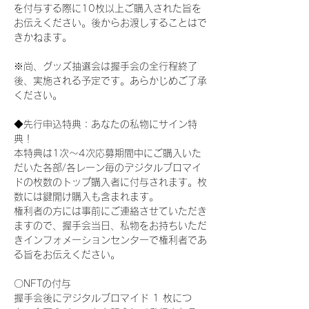
を付与する際に10枚以上ご購入された旨を
お伝えください。後からお渡しすることはで
きかねます。
※尚、グッズ抽選会は握手会の全行程終了
後、実施される予定です。あらかじめご了承
ください。
◆先行申込特典：あなたの私物にサイン特
典！
本特典は1次〜4次応募期間中にご購入いた
だいた各部/各レーン毎のデジタルブロマイ
ドの枚数のトップ購入者に付与されます。枚
数には鍵開け購入も含まれます。
権利者の方には事前にご連絡させていただき
ますので、握手会当日、私物をお持ちいただ
きインフォメーションセンターで権利者であ
る旨をお伝えください。
〇NFTの付与
握手会後にデジタルブロマイド 1 枚につ