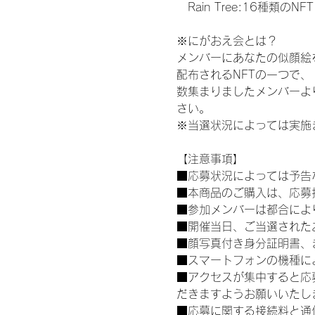
　Rain Tree:16種類のNFT
※にがおえ会とは？
メンバーにあなたの似顔絵
配布されるNFTの一つで
数集まりましたメンバーよ
さい。
※当選状況によっては実施
【注意事項】
■応募状況によっては予告
■本商品のご購入は、応募
■参加メンバーは都合によ
■開催当日、ご当選された
■顔写真付き身分証明書、
■スマートフォンの機種に
■アクセスが集中すると応
だきますようお願いいたし
■応募に関する接続料と通