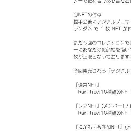
ターで権利者である旨をお
〇NFTの付与
握手会後にデジタルブロマイ
ランダム で 1 枚 NFT 
また今回のコレクションで
ーにあなたの似顔絵を描い
枚が上限となっております
今回発売される『デジタルブ
『通常NFT』
　Rain Tree:16種類のNFT
『レアNFT』(メンバー1人
　Rain Tree:16種類
『にがおえ会参加NFT』(