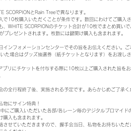
SCORPIONとRain Treeで異なります。
入で10枚購入いただくことが条件です。数回にわけてご購入
WHITE SCORPIONのチケット合計が10枚でまとめ買いであ
選券がプレゼントされます。枚数には鍵開け購入も含まれます。
日インフォメーションセンターでその旨をお伝えください。ご
ていた場合はグッズ抽選券（紙チケットとなります）をお渡し
TAアプリにチケットを付与する際に10枚以上ご購入された旨を
。
会の全行程終了後、実施される予定です。あらかじめご了承く
私物にサイン特典！
間中にご購入いただいた各部/各レーン毎のデジタルブロマイド
け購入も含まれます。
絡させていただきますので、握手会当日、私物をお持ちいただ