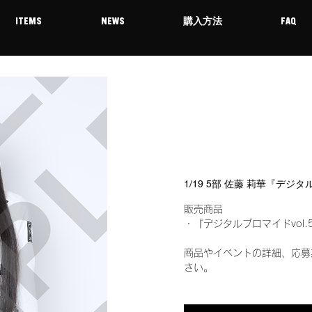
ITEMS
NEWS
購入方法
FAQ
1/19 5部 佐藤 莉華『デジ
販売商品
・『デジタルブロマイドvol.
商品やイベントの詳細、応募
さい。