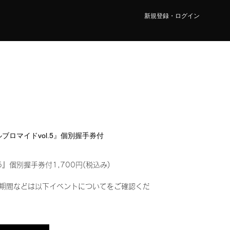
新規登録・ログイン
タルブロマイドvol.5』個別握手券付
5』個別握手券付1,700円(税込み)
期間などは以下イベントについてをご確認くだ