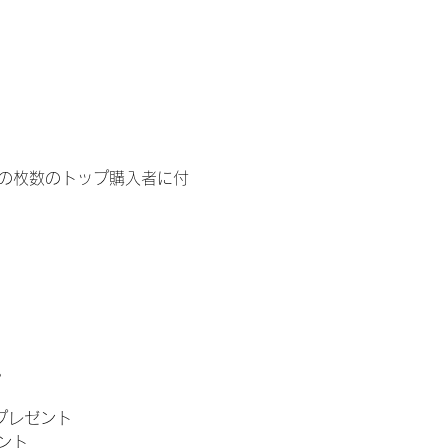
イドの枚数のトップ購入者に付
。
」プレゼント
ント