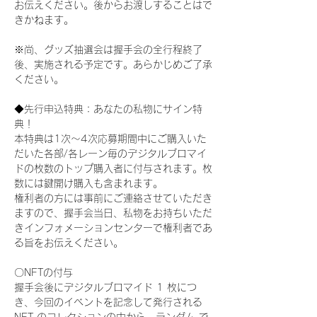
お伝えください。後からお渡しすることはで
きかねます。
※尚、グッズ抽選会は握手会の全行程終了
後、実施される予定です。あらかじめご了承
ください。
◆先行申込特典：あなたの私物にサイン特
典！
本特典は1次〜4次応募期間中にご購入いた
だいた各部/各レーン毎のデジタルブロマイ
ドの枚数のトップ購入者に付与されます。枚
数には鍵開け購入も含まれます。
権利者の方には事前にご連絡させていただき
ますので、握手会当日、私物をお持ちいただ
きインフォメーションセンターで権利者であ
る旨をお伝えください。
〇NFTの付与
握手会後にデジタルブロマイド 1 枚につ
き、今回のイベントを記念して発行される 