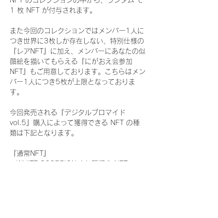
NFT のコレクションの中から、ランダム で 
1 枚 NFT が付与されます。
また今回のコレクションではメンバー1人に
つき世界に3枚しか存在しない、特別仕様の
『レアNFT』に加え、メンバーにあなたの似
顔絵を描いてもらえる『にがおえ会参加
NFT』もご用意しております。こちらはメン
バー1人につき5枚が上限となっておりま
す。
今回発売される『デジタルブロマイド
vol.5』購入によって獲得できる NFT の種
類は下記となります。
『通常NFT』
　WHITE SCORPION:11 種類の NFT
『レアNFT』(メンバー1人につき3枚上限の
限定NFT)
　WHITE SCORPION:11 種類の NFT(メン
バー本人による手書きのコメントとサイン