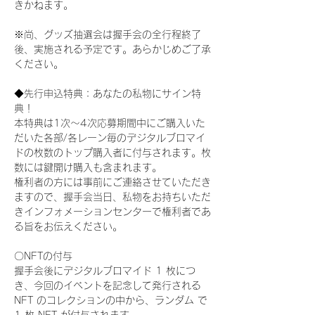
きかねます。
※尚、グッズ抽選会は握手会の全行程終了
後、実施される予定です。あらかじめご了承
ください。
◆先行申込特典：あなたの私物にサイン特
典！
本特典は1次〜4次応募期間中にご購入いた
だいた各部/各レーン毎のデジタルブロマイ
ドの枚数のトップ購入者に付与されます。枚
数には鍵開け購入も含まれます。
権利者の方には事前にご連絡させていただき
ますので、握手会当日、私物をお持ちいただ
きインフォメーションセンターで権利者であ
る旨をお伝えください。
〇NFTの付与
握手会後にデジタルブロマイド 1 枚につ
き、今回のイベントを記念して発行される 
NFT のコレクションの中から、ランダム で 