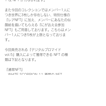
1 枚 NFT が付与されます。
また今回のコレクションではメンバー1人に
つき世界に3枚しか存在しない、特別仕様の
『レアNFT』に加え、メンバーにあなたの似
顔絵を描いてもらえる『にがおえ会参加
NFT』もご用意しております。こちらはメン
バー1人につき5枚が上限となっておりま
す。
今回発売される『デジタルブロマイド
vol.5』購入によって獲得できる NFT の種
類は下記となります。
『通常NFT』
　WHITE SCORPION:11 種類の NFT
『レアNFT』(メンバー1人につき3枚上限の
限定NFT)
　WHITE SCORPION:11 種類の NFT(メン
バー本人による手書きのコメントとサイン
入)