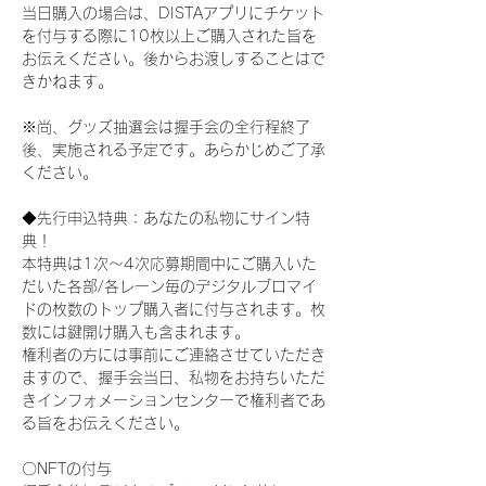
当日購入の場合は、DISTAアプリにチケット
を付与する際に10枚以上ご購入された旨を
お伝えください。後からお渡しすることはで
きかねます。
※尚、グッズ抽選会は握手会の全行程終了
後、実施される予定です。あらかじめご了承
ください。
◆先行申込特典：あなたの私物にサイン特
典！
本特典は1次〜4次応募期間中にご購入いた
だいた各部/各レーン毎のデジタルブロマイ
ドの枚数のトップ購入者に付与されます。枚
数には鍵開け購入も含まれます。
権利者の方には事前にご連絡させていただき
ますので、握手会当日、私物をお持ちいただ
きインフォメーションセンターで権利者であ
る旨をお伝えください。
〇NFTの付与