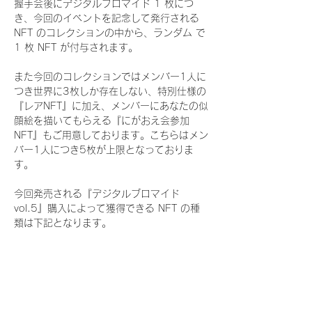
握手会後にデジタルブロマイド 1 枚につ
き、今回のイベントを記念して発行される 
NFT のコレクションの中から、ランダム で 
1 枚 NFT が付与されます。
また今回のコレクションではメンバー1人に
つき世界に3枚しか存在しない、特別仕様の
『レアNFT』に加え、メンバーにあなたの似
顔絵を描いてもらえる『にがおえ会参加
NFT』もご用意しております。こちらはメン
バー1人につき5枚が上限となっておりま
す。
今回発売される『デジタルブロマイド
vol.5』購入によって獲得できる NFT の種
類は下記となります。
『通常NFT』
　Rain Tree:16種類のNFT
『レアNFT』(メンバー1人につき3枚上限の
限定NFT)