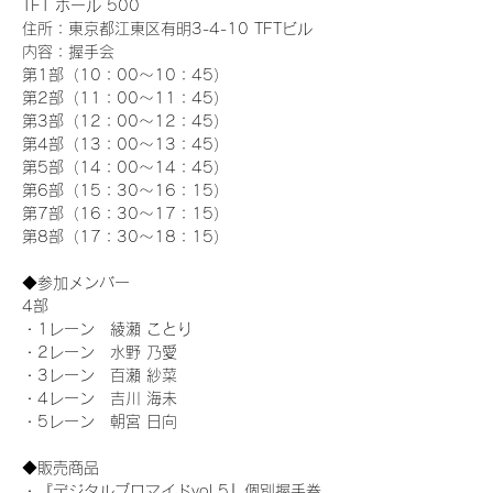
TFT ホール 500
住所：東京都江東区有明3-4-10 TFTビル
内容：握手会
第1部（10：00～10：45） 
第2部（11：00～11：45）
第3部（12：00～12：45）
第4部（13：00～13：45）
第5部（14：00～14：45）
第6部（15：30～16：15）
第7部（16：30～17：15）
第8部（17：30～18：15）
◆参加メンバー
4部
・1レーン　綾瀬 ことり
・2レーン　水野 乃愛
・3レーン　百瀬 紗菜
・4レーン　吉川 海未
・5レーン　朝宮 日向
◆販売商品
・『デジタルブロマイドvol.5』個別握手券