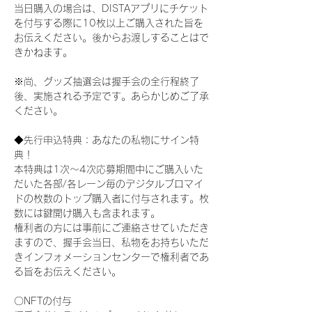
当日購入の場合は、DISTAアプリにチケット
を付与する際に10枚以上ご購入された旨を
お伝えください。後からお渡しすることはで
きかねます。
※尚、グッズ抽選会は握手会の全行程終了
後、実施される予定です。あらかじめご了承
ください。
◆先行申込特典：あなたの私物にサイン特
典！
本特典は1次〜4次応募期間中にご購入いた
だいた各部/各レーン毎のデジタルブロマイ
ドの枚数のトップ購入者に付与されます。枚
数には鍵開け購入も含まれます。
権利者の方には事前にご連絡させていただき
ますので、握手会当日、私物をお持ちいただ
きインフォメーションセンターで権利者であ
る旨をお伝えください。
〇NFTの付与