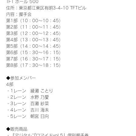
TFT ホール 500
住所：東京都江東区有明3-4-10 TFTビル
内容：握手会
第1部（10：00～10：45） 
第2部（11：00～11：45）
第3部（12：00～12：45）
第4部（13：00～13：45）
第5部（14：00～14：45）
第6部（15：30～16：15）
第7部（16：30～17：15）
第8部（17：30～18：15）
◆参加メンバー
4部
・1レーン　綾瀬 ことり
・2レーン　水野 乃愛
・3レーン　百瀬 紗菜
・4レーン　吉川 海未
・5レーン　朝宮 日向
◆販売商品
・『デジタルブロマイドvol.5』個別握手券