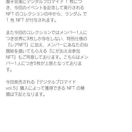
握手会後にデジタルブロマイド 1 枚につ
き、今回のイベントを記念して発行される 
NFT のコレクションの中から、ランダム で 
1 枚 NFT が付与されます。
また今回のコレクションではメンバー1人に
つき世界に3枚しか存在しない、特別仕様の
『レアNFT』に加え、メンバーにあなたの似
顔絵を描いてもらえる『にがおえ会参加
NFT』もご用意しております。こちらはメン
バー1人につき5枚が上限となっておりま
す。
今回発売される『デジタルブロマイド
vol.5』購入によって獲得できる NFT の種
類は下記となります。
『通常NFT』
　Rain Tree:16種類のNFT
『レアNFT』(メンバー1人につき3枚上限の
限定NFT)