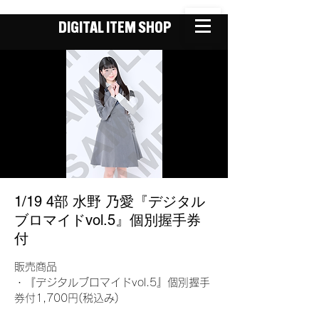
DIGITAL ITEM SHOP
1/19 4部 水野 乃愛『デジタル
ブロマイドvol.5』個別握手券
付
販売商品
・『デジタルブロマイドvol.5』個別握手
券付1,700円(税込み)