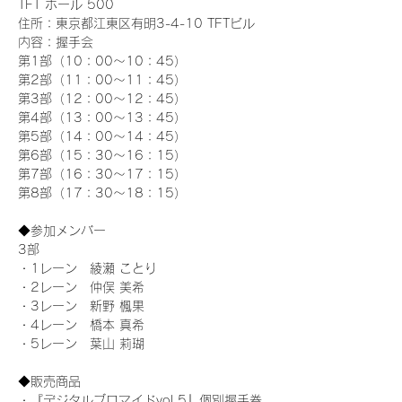
TFT ホール 500
住所：東京都江東区有明3-4-10 TFTビル
内容：握手会
第1部（10：00～10：45） 
第2部（11：00～11：45）
第3部（12：00～12：45）
第4部（13：00～13：45）
第5部（14：00～14：45）
第6部（15：30～16：15）
第7部（16：30～17：15）
第8部（17：30～18：15）
◆参加メンバー
3部
・1レーン　綾瀬 ことり
・2レーン　仲俣 美希
・3レーン　新野 楓果
・4レーン　橋本 真希
・5レーン　葉山 莉瑚
◆販売商品
・『デジタルブロマイドvol.5』個別握手券