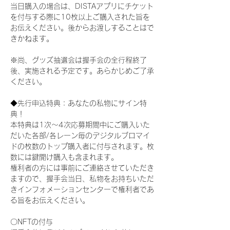
当日購入の場合は、DISTAアプリにチケット
を付与する際に10枚以上ご購入された旨を
お伝えください。後からお渡しすることはで
きかねます。
※尚、グッズ抽選会は握手会の全行程終了
後、実施される予定です。あらかじめご了承
ください。
◆先行申込特典：あなたの私物にサイン特
典！
本特典は1次〜4次応募期間中にご購入いた
だいた各部/各レーン毎のデジタルブロマイ
ドの枚数のトップ購入者に付与されます。枚
数には鍵開け購入も含まれます。
権利者の方には事前にご連絡させていただき
ますので、握手会当日、私物をお持ちいただ
きインフォメーションセンターで権利者であ
る旨をお伝えください。
〇NFTの付与