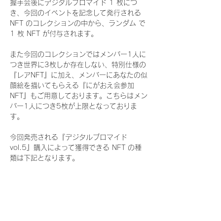
握手会後にデジタルブロマイド 1 枚につ
き、今回のイベントを記念して発行される 
NFT のコレクションの中から、ランダム で 
1 枚 NFT が付与されます。
また今回のコレクションではメンバー1人に
つき世界に3枚しか存在しない、特別仕様の
『レアNFT』に加え、メンバーにあなたの似
顔絵を描いてもらえる『にがおえ会参加
NFT』もご用意しております。こちらはメン
バー1人につき5枚が上限となっておりま
す。
今回発売される『デジタルブロマイド
vol.5』購入によって獲得できる NFT の種
類は下記となります。
『通常NFT』
　Rain Tree:16種類のNFT
『レアNFT』(メンバー1人につき3枚上限の
限定NFT)