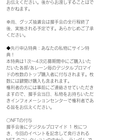
お伝えください。後からお渡しすることはで
きかねます。
※尚、グッズ抽選会は握手会の全行程終了
後、実施される予定です。あらかじめご了承
ください。
◆先行申込特典：あなたの私物にサイン特
典！
本特典は1次〜4次応募期間中にご購入いた
だいた各部/各レーン毎のデジタルブロマイ
ドの枚数のトップ購入者に付与されます。枚
数には鍵開け購入も含まれます。
権利者の方には事前にご連絡させていただき
ますので、握手会当日、私物をお持ちいただ
きインフォメーションセンターで権利者であ
る旨をお伝えください。
〇NFTの付与
握手会後にデジタルブロマイド 1 枚につ
き、今回のイベントを記念して発行される 