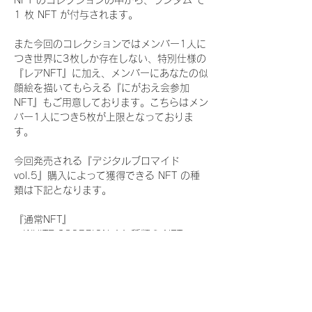
NFT のコレクションの中から、ランダム で 
1 枚 NFT が付与されます。
また今回のコレクションではメンバー1人に
つき世界に3枚しか存在しない、特別仕様の
『レアNFT』に加え、メンバーにあなたの似
顔絵を描いてもらえる『にがおえ会参加
NFT』もご用意しております。こちらはメン
バー1人につき5枚が上限となっておりま
す。
今回発売される『デジタルブロマイド
vol.5』購入によって獲得できる NFT の種
類は下記となります。
『通常NFT』
　WHITE SCORPION:11 種類の NFT
『レアNFT』(メンバー1人につき3枚上限の
限定NFT)
　WHITE SCORPION:11 種類の NFT(メン
バー本人による手書きのコメントとサイン