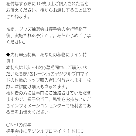
を付与する際に10枚以上ご購入された旨を
お伝えください。後からお渡しすることはで
きかねます。
※尚、グッズ抽選会は握手会の全行程終了
後、実施される予定です。あらかじめご了承
ください。
◆先行申込特典：あなたの私物にサイン特
典！
本特典は1次〜4次応募期間中にご購入いた
だいた各部/各レーン毎のデジタルブロマイ
ドの枚数のトップ購入者に付与されます。枚
数には鍵開け購入も含まれます。
権利者の方には事前にご連絡させていただき
ますので、握手会当日、私物をお持ちいただ
きインフォメーションセンターで権利者であ
る旨をお伝えください。
〇NFTの付与
握手会後にデジタルブロマイド 1 枚につ