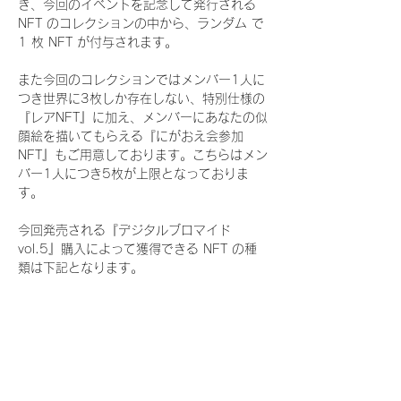
き、今回のイベントを記念して発行される 
NFT のコレクションの中から、ランダム で 
1 枚 NFT が付与されます。
また今回のコレクションではメンバー1人に
つき世界に3枚しか存在しない、特別仕様の
『レアNFT』に加え、メンバーにあなたの似
顔絵を描いてもらえる『にがおえ会参加
NFT』もご用意しております。こちらはメン
バー1人につき5枚が上限となっておりま
す。
今回発売される『デジタルブロマイド
vol.5』購入によって獲得できる NFT の種
類は下記となります。
『通常NFT』
　Rain Tree:16種類のNFT
『レアNFT』(メンバー1人につき3枚上限の
限定NFT)
　Rain Tree:16種類のNFT(メンバー本人に