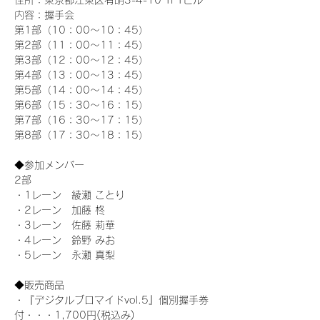
住所：東京都江東区有明3-4-10 TFTビル
内容：握手会
第1部（10：00～10：45） 
第2部（11：00～11：45）
第3部（12：00～12：45）
第4部（13：00～13：45）
第5部（14：00～14：45）
第6部（15：30～16：15）
第7部（16：30～17：15）
第8部（17：30～18：15）
◆参加メンバー
2部
・1レーン　綾瀬 ことり
・2レーン　加藤 柊
・3レーン　佐藤 莉華
・4レーン　鈴野 みお
・5レーン　永瀬 真梨
◆販売商品
・『デジタルブロマイドvol.5』個別握手券
付・・・1,700円(税込み)