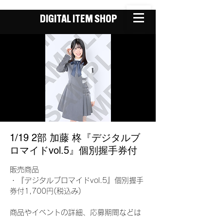
DIGITAL ITEM SHOP
1/19 2部 加藤 柊『デジタルブ
ロマイドvol.5』個別握手券付
販売商品
・『デジタルブロマイドvol.5』個別握手
券付1,700円(税込み)
商品やイベントの詳細、応募期間などは