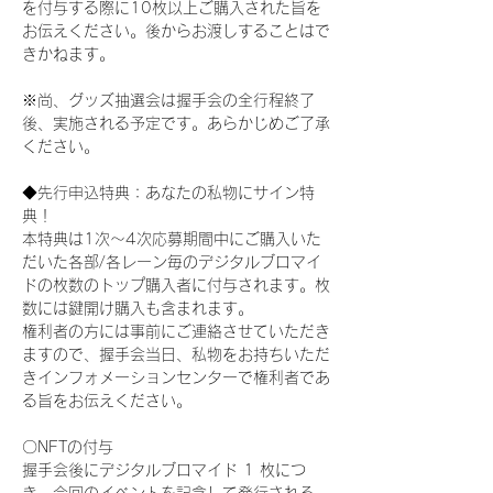
を付与する際に10枚以上ご購入された旨を
お伝えください。後からお渡しすることはで
きかねます。
※尚、グッズ抽選会は握手会の全行程終了
後、実施される予定です。あらかじめご了承
ください。
◆先行申込特典：あなたの私物にサイン特
典！
本特典は1次〜4次応募期間中にご購入いた
だいた各部/各レーン毎のデジタルブロマイ
ドの枚数のトップ購入者に付与されます。枚
数には鍵開け購入も含まれます。
権利者の方には事前にご連絡させていただき
ますので、握手会当日、私物をお持ちいただ
きインフォメーションセンターで権利者であ
る旨をお伝えください。
〇NFTの付与
握手会後にデジタルブロマイド 1 枚につ