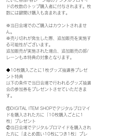
だいた各部/各レーン毎のデジタルブロマイ
ドの枚数のトップ購入者に付与されます。枚
数には鍵開け購入も含まれます。
※当日会場でのご購入はカウントされませ
ん。
※売り切れが発生した際、追加販売を実施す
る可能性がございます。
追加販売が実施された場合、追加販売の部/
レーンも本特典の対象となります。
◆10枚購入ごとに1枚グッズ抽選券プレゼ
ント特典
以下の条件で当日会場で行われるグッズ抽選
会の参加券をプレゼントさせていただきま
す。
①DIGITAL ITEM SHOPでデジタルブロマイ
ドを購入された方に「10枚購入ごとに1
枚」プレゼント
②当日会場でデジタルブロマイドを購入され
た方に「まとめ買い10枚につき1枚」プレ