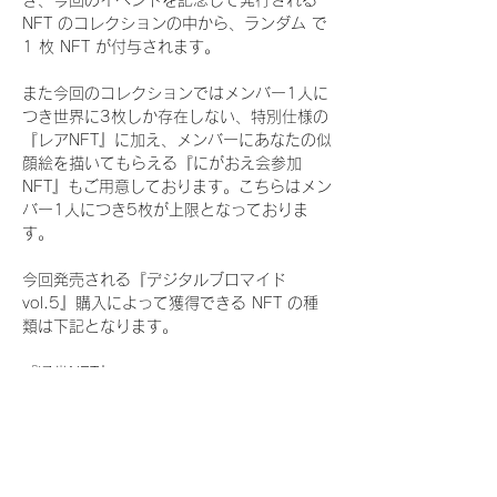
き、今回のイベントを記念して発行される 
NFT のコレクションの中から、ランダム で 
1 枚 NFT が付与されます。
また今回のコレクションではメンバー1人に
つき世界に3枚しか存在しない、特別仕様の
『レアNFT』に加え、メンバーにあなたの似
顔絵を描いてもらえる『にがおえ会参加
NFT』もご用意しております。こちらはメン
バー1人につき5枚が上限となっておりま
す。
今回発売される『デジタルブロマイド
vol.5』購入によって獲得できる NFT の種
類は下記となります。
『通常NFT』
　Rain Tree:16種類のNFT
『レアNFT』(メンバー1人につき3枚上限の
限定NFT)
　Rain Tree:16種類のNFT(メンバー本人に