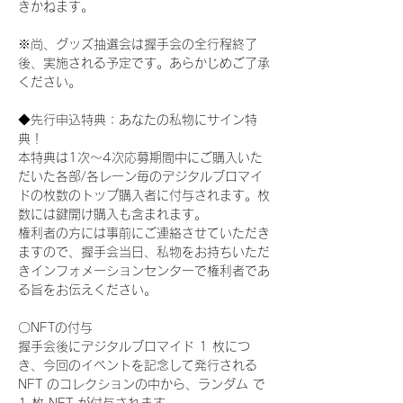
きかねます。
※尚、グッズ抽選会は握手会の全行程終了
後、実施される予定です。あらかじめご了承
ください。
◆先行申込特典：あなたの私物にサイン特
典！
本特典は1次〜4次応募期間中にご購入いた
だいた各部/各レーン毎のデジタルブロマイ
ドの枚数のトップ購入者に付与されます。枚
数には鍵開け購入も含まれます。
権利者の方には事前にご連絡させていただき
ますので、握手会当日、私物をお持ちいただ
きインフォメーションセンターで権利者であ
る旨をお伝えください。
〇NFTの付与
握手会後にデジタルブロマイド 1 枚につ
き、今回のイベントを記念して発行される 
NFT のコレクションの中から、ランダム で 