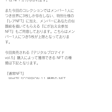
1 枚 NFT が付与されます。
また今回のコレクションではメンバー1人に
つき世界に3枚しか存在しない、特別仕様の
『レアNFT』に加え、メンバーにあなたの似
顔絵を描いてもらえる『にがおえ会参加
NFT』もご用意しております。こちらはメン
バー1人につき5枚が上限となっておりま
す。
今回発売される『デジタルブロマイド
vol.5』購入によって獲得できる NFT の種
類は下記となります。
『通常NFT』
　WHITE SCORPION:11 種類の NFT
『レアNFT』(メンバー1人につき3枚上限の
限定NFT)
　WHITE SCORPION:11 種類の NFT(メン
バー本人による手書きのコメントとサイン
入)