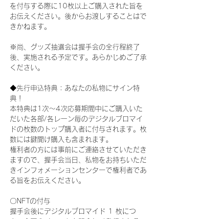
を付与する際に10枚以上ご購入された旨を
お伝えください。後からお渡しすることはで
きかねます。
※尚、グッズ抽選会は握手会の全行程終了
後、実施される予定です。あらかじめご了承
ください。
◆先行申込特典：あなたの私物にサイン特
典！
本特典は1次〜4次応募期間中にご購入いた
だいた各部/各レーン毎のデジタルブロマイ
ドの枚数のトップ購入者に付与されます。枚
数には鍵開け購入も含まれます。
権利者の方には事前にご連絡させていただき
ますので、握手会当日、私物をお持ちいただ
きインフォメーションセンターで権利者であ
る旨をお伝えください。
〇NFTの付与
握手会後にデジタルブロマイド 1 枚につ