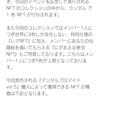
き、今回のイベントを記念して発行される 
NFT のコレクションの中から、ランダム で 
1 枚 NFT が付与されます。
また今回のコレクションではメンバー1人に
つき世界に3枚しか存在しない、特別仕様の
『レアNFT』に加え、メンバーにあなたの似
顔絵を描いてもらえる『にがおえ会参加
NFT』もご用意しております。こちらはメン
バー1人につき5枚が上限となっておりま
す。
今回発売される『デジタルブロマイド
vol.5』購入によって獲得できる NFT の種
類は下記となります。
『通常NFT』
　Rain Tree:16種類のNFT
『レアNFT』(メンバー1人につき3枚上限の
限定NFT)
　Rain Tree:16種類のNFT(メンバー本人に