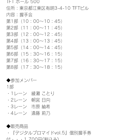
TFT ホール 500
住所：東京都江東区有明3-4-10 TFTビル
内容：握手会
第1部（10：00～10：45） 
第2部（11：00～11：45）
第3部（12：00～12：45）
第4部（13：00～13：45）
第5部（14：00～14：45）
第6部（15：30～16：15）
第7部（16：30～17：15）
第8部（17：30～18：15）
◆参加メンバー
1部 
・1レーン　綾瀬 ことり
・2レーン　朝宮 日向
・3レーン　市原 紬希
・4レーン　遠藤 莉乃
◆販売商品
・『デジタルブロマイドvol.5』個別握手券
付・・・1,700円(税込み)