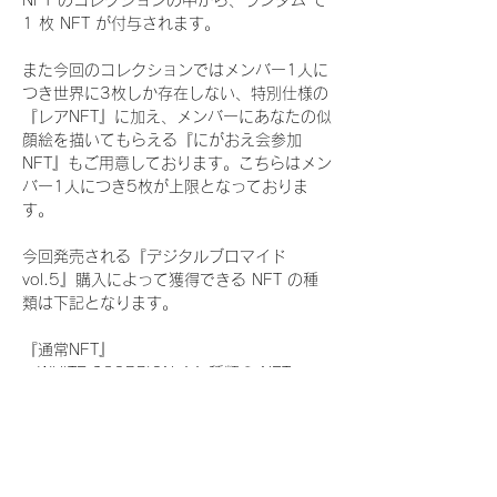
NFT のコレクションの中から、ランダム で 
1 枚 NFT が付与されます。
また今回のコレクションではメンバー1人に
つき世界に3枚しか存在しない、特別仕様の
『レアNFT』に加え、メンバーにあなたの似
顔絵を描いてもらえる『にがおえ会参加
NFT』もご用意しております。こちらはメン
バー1人につき5枚が上限となっておりま
す。
今回発売される『デジタルブロマイド
vol.5』購入によって獲得できる NFT の種
類は下記となります。
『通常NFT』
　WHITE SCORPION:11 種類の NFT
『レアNFT』(メンバー1人につき3枚上限の
限定NFT)
　WHITE SCORPION:11 種類の NFT(メン
バー本人による手書きのコメントとサイン