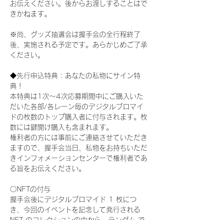
お伝えください。後からお渡しすることはで
きかねます。
※尚、グッズ抽選会は握手会の全行程終了
後、実施される予定です。あらかじめご了承
ください。
◆先行申込特典：あなたの私物にサイン特
典！
本特典は1次〜4次応募期間中にご購入いた
だいた各部/各レーン毎のデジタルブロマイ
ドの枚数のトップ購入者に付与されます。枚
数には鍵開け購入も含まれます。
権利者の方には事前にご連絡させていただき
ますので、握手会当日、私物をお持ちいただ
きインフォメーションセンターで権利者であ
る旨をお伝えください。
〇NFTの付与
握手会後にデジタルブロマイド 1 枚につ
き、今回のイベントを記念して発行される 