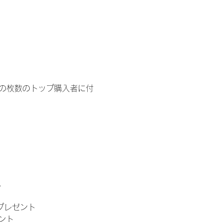
イドの枚数のトップ購入者に付
。
」プレゼント
ント