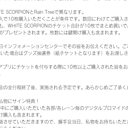
SCORPIONとRain Treeで異なります。
入で10枚購入いただくことが条件です。数回にわけてご購入
WHITE SCORPIONのチケット合計が10枚でまとめ買いであ
選券がプレゼントされます。枚数には鍵開け購入も含まれます。
日インフォメーションセンターでその旨をお伝えください。ご
ていた場合はグッズ抽選券（紙チケットとなります）をお渡し
TAアプリにチケットを付与する際に10枚以上ご購入された旨を
。
会の全行程終了後、実施される予定です。あらかじめご了承く
私物にサイン特典！
間中にご購入いただいた各部/各レーン毎のデジタルブロマイド
け購入も含まれます。
絡させていただきますので、握手会当日、私物をお持ちいただ