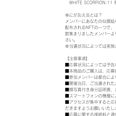
　WHITE SCORPION:11
※にがおえ会とは？
メンバーにあなたの似顔絵
配布されるNFTの一つで
数集まりましたメンバーよ
さい。
※当選状況によっては実施
【注意事項】
■応募状況によっては予告
■本商品のご購入は、応募
■参加メンバーは都合によ
■開催当日、ご当選された
■顔写真付き身分証明書、
■スマートフォンの機種に
■アクセスが集中すると応
だきますようお願いいたし
■応募に関する接続料と通