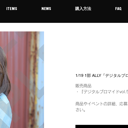
ITEMS
NEWS
購入方法
FAQ
1/19 1部 ALLY『デジタル
販売商品
・『デジタルブロマイドvol.
商品やイベントの詳細、応募
さい。