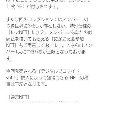
NFT のコレクションの中から、ランダム で 
1 枚 NFT が付与されます。
また今回のコレクションではメンバー1人に
つき世界に3枚しか存在しない、特別仕様の
『レアNFT』に加え、メンバーにあなたの似
顔絵を描いてもらえる『にがおえ会参加
NFT』もご用意しております。こちらはメン
バー1人につき5枚が上限となっておりま
す。
今回発売される『デジタルブロマイド
vol.5』購入によって獲得できる NFT の種
類は下記となります。
『通常NFT』
　WHITE SCORPION:11 種類の NFT
『レアNFT』(メンバー1人につき3枚上限の
限定NFT)
　WHITE SCORPION:11 種類の NFT(メン
バー本人による手書きのコメントとサイン