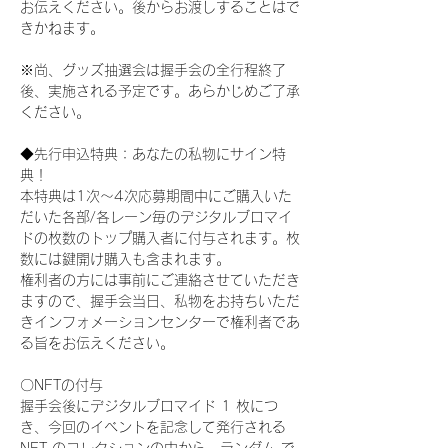
お伝えください。後からお渡しすることはで
きかねます。
※尚、グッズ抽選会は握手会の全行程終了
後、実施される予定です。あらかじめご了承
ください。
◆先行申込特典：あなたの私物にサイン特
典！
本特典は1次〜4次応募期間中にご購入いた
だいた各部/各レーン毎のデジタルブロマイ
ドの枚数のトップ購入者に付与されます。枚
数には鍵開け購入も含まれます。
権利者の方には事前にご連絡させていただき
ますので、握手会当日、私物をお持ちいただ
きインフォメーションセンターで権利者であ
る旨をお伝えください。
〇NFTの付与
握手会後にデジタルブロマイド 1 枚につ
き、今回のイベントを記念して発行される 