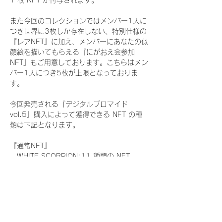
1 枚 NFT が付与されます。
また今回のコレクションではメンバー1人に
つき世界に3枚しか存在しない、特別仕様の
『レアNFT』に加え、メンバーにあなたの似
顔絵を描いてもらえる『にがおえ会参加
NFT』もご用意しております。こちらはメン
バー1人につき5枚が上限となっておりま
す。
今回発売される『デジタルブロマイド
vol.5』購入によって獲得できる NFT の種
類は下記となります。
『通常NFT』
　WHITE SCORPION:11 種類の NFT
『レアNFT』(メンバー1人につき3枚上限の
限定NFT)
　WHITE SCORPION:11 種類の NFT(メン
バー本人による手書きのコメントとサイン
入)