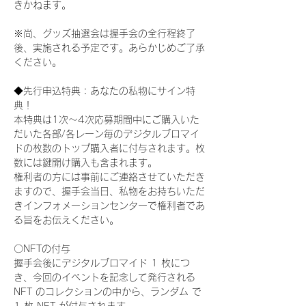
きかねます。
※尚、グッズ抽選会は握手会の全行程終了
後、実施される予定です。あらかじめご了承
ください。
◆先行申込特典：あなたの私物にサイン特
典！
本特典は1次〜4次応募期間中にご購入いた
だいた各部/各レーン毎のデジタルブロマイ
ドの枚数のトップ購入者に付与されます。枚
数には鍵開け購入も含まれます。
権利者の方には事前にご連絡させていただき
ますので、握手会当日、私物をお持ちいただ
きインフォメーションセンターで権利者であ
る旨をお伝えください。
〇NFTの付与
握手会後にデジタルブロマイド 1 枚につ
き、今回のイベントを記念して発行される 
NFT のコレクションの中から、ランダム で 